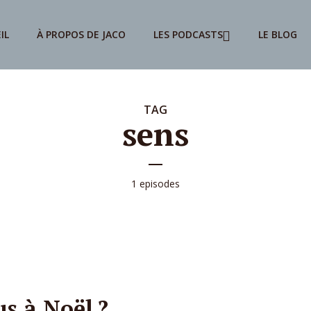
IL
À PROPOS DE JACO
LES PODCASTS
LE BLOG
TAG
sens
1 episodes
s à Noël ?